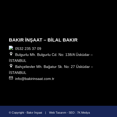
BAKIR İNŞAAT – BİLAL BAKIR
0532 235 37 09
Bulgurlu Mh. Bulgurlu Cd. No: 138/A Üsküdar –
İSTANBUL
Bahçelievler Mh. Bağatur Sk. No: 27 Üsküdar –
İSTANBUL
info@bakirinsaat.com.tr
© Copyright - Bakır İnşaat |
Web Tasarım
-
SEO
:
7K Medya